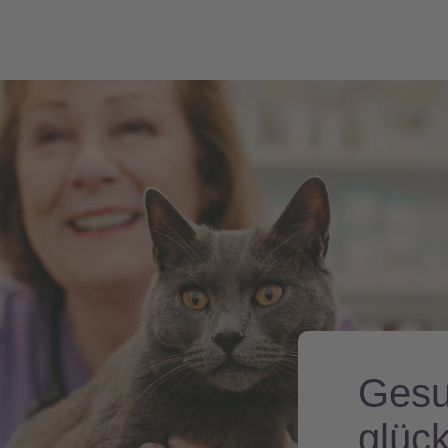
Gesu
glüc