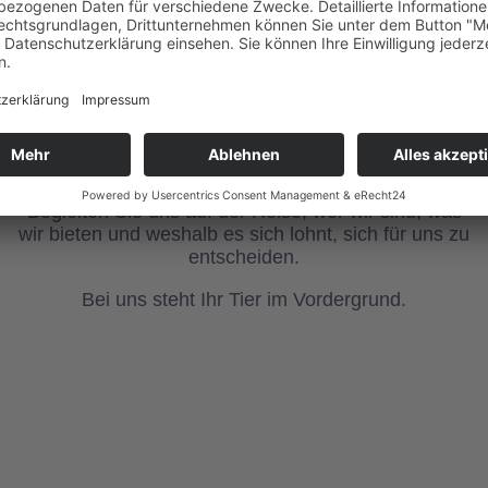
Geschichten sind toll.
Selbst erleben ist
besser.
Begleiten Sie uns auf der Reise, wer wir sind, was
wir bieten und weshalb es sich lohnt, sich für uns zu
entscheiden.
Bei uns steht Ihr Tier im Vordergrund.