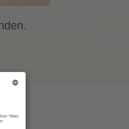
änden.